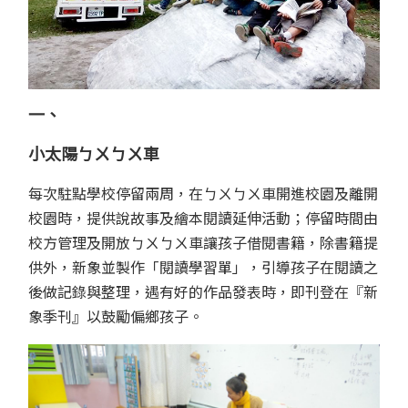
一、
小太陽ㄅㄨㄅㄨ車
每次駐點學校停留兩周，在ㄅㄨㄅㄨ車開進校園及離開
校園時，提供說故事及繪本閱讀延伸活動；停留時間由
校方管理及開放ㄅㄨㄅㄨ車讓孩子借閱書籍，除書籍提
供外，新象並製作「閱讀學習單」，引導孩子在閱讀之
後做記錄與整理，遇有好的作品發表時，即刊登在『新
象季刊』以鼓勵偏鄉孩子。