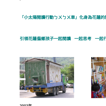
「小太陽閱讀行動ㄅㄨㄅㄨ車」
化身為花蓮的
引領花蓮偏鄉孩子一起閱讀 一起思考 一起
2003年