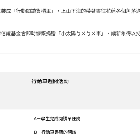
改裝成「行動閱讀貨櫃車」，上山下海的帶著書往花蓮各個角落
謝信誼基金會即時慷慨捐贈「小太陽ㄅㄨㄅㄨ車」，讓新象得以
行動車週間活動
A－學生完成閱讀單任務
B－行動車書籍的閱讀