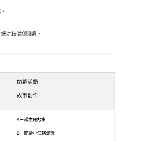
送。
持續耕耘偏鄉閱讀。
閉幕活動
故事創作
A－說主題故事
B－閱讀小任務頒獎