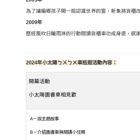
為了讓編鄉孩子開一扇認識世界的窗，新象將貨櫃
2009年
歷經風吹日曬雨淋的行動閱讀貨櫃車功成身退，感
2024年小太陽ㄅㄨㄅㄨ車巡迴活動內容：
開幕活動
小太陽圖書車相見歡
A－說主題故事
B－介紹圖書車與閱讀小任務