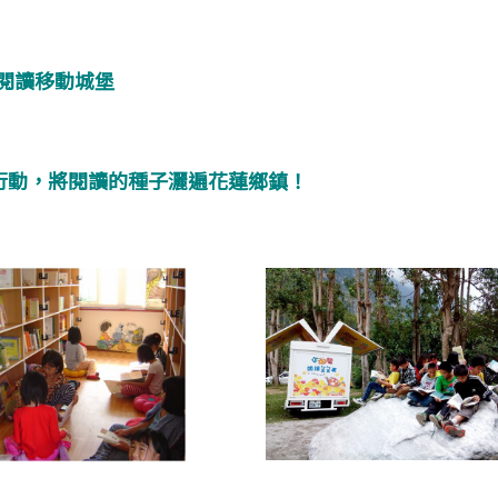
閱讀移動城堡
行動，
將閱讀的種子灑遍花蓮鄉鎮！